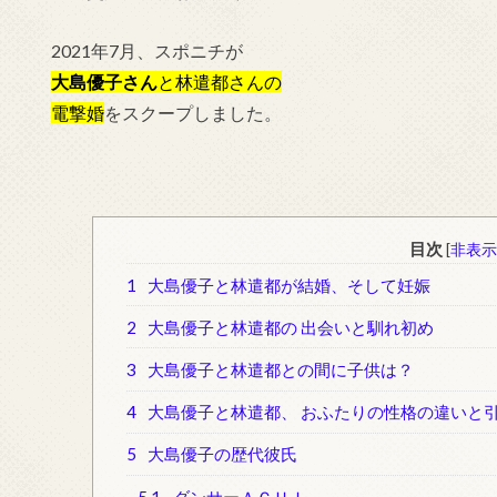
2021年7月、スポニチが
大島優子さん
と
林遣都さんの
電撃婚
をスクープしました。
目次
[
非表示
1
大島優子と林遣都が結婚、そして妊娠
2
大島優子と林遣都の 出会いと馴れ初め
3
大島優子と林遣都との間に子供は？
4
大島優子と林遣都、 おふたりの性格の違いと
5
大島優子の歴代彼氏
5.1
ダンサーＡＣＨＩ