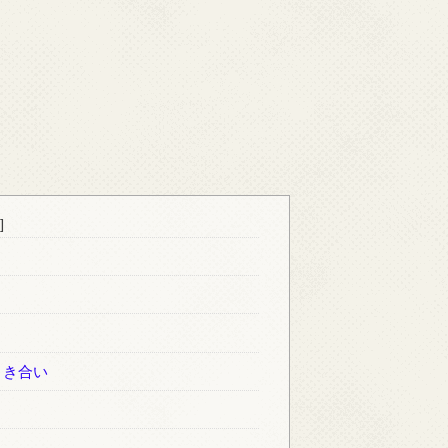
]
引き合い