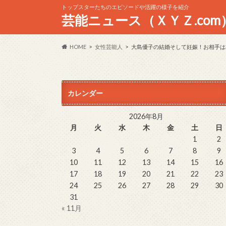
トップスターたちのエピソードや活躍の様子を紹介
芸能ニュース（ＸＹＺ.com
HOME
女性芸能人
大島優子の結婚そして妊娠！お相手は
カレンダー
2026年8月
月
火
水
木
金
土
日
1
2
3
4
5
6
7
8
9
10
11
12
13
14
15
16
17
18
19
20
21
22
23
24
25
26
27
28
29
30
31
« 11月