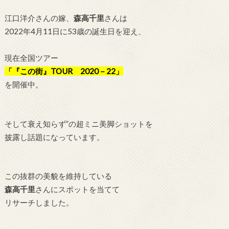
江口洋介さんの嫁、
森高千里
さんは
2022年4月11日に53歳の誕生日を迎え、
現在全国ツアー
「『この街』
TOUR 2020－22」
を開催中。
そして衰え知らず”の超ミニ美脚ショットを
披露し話題になっています。
この抜群の美貌を維持している
森高千里
さんにスポットを当てて
リサーチしました。