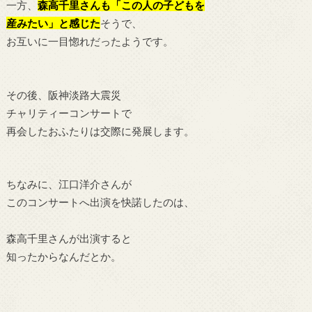
一方、
森高
千里
さんも
「この人の子どもを
産みたい」
と感じた
そうで、
お互いに一目惚れだったようです。
その後、阪神淡路大震災
チャリティーコンサートで
再会したおふたりは交際に発展します。
ちなみに、江口洋介さんが
このコンサートへ出演を快諾したのは、
森高
千里さん
が出演すると
知ったからなんだとか。