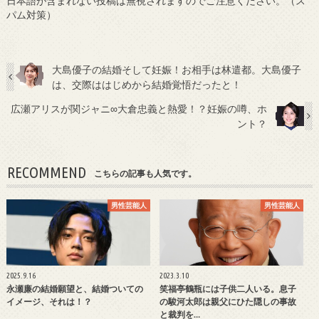
日本語が含まれない投稿は無視されますのでご注意ください。（ス
パム対策）
大島優子の結婚そして妊娠！お相手は林遣都。大島優子
は、交際ははじめから結婚覚悟だったと！
広瀬アリスが関ジャニ∞大倉忠義と熱愛！？妊娠の噂、ホ
ント？
RECOMMEND
こちらの記事も人気です。
男性芸能人
男性芸能人
2025.9.16
2023.3.10
永瀬廉の結婚願望と、結婚ついての
笑福亭鶴瓶には子供二人いる。息子
イメージ、それは！？
の駿河太郎は親父にひた隠しの事故
と裁判を…