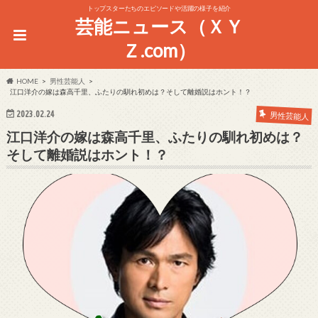
トップスターたちのエピソードや活躍の様子を紹介
芸能ニュース（ＸＹ
Ｚ.com）
HOME
男性芸能人
江口洋介の嫁は森高千里、ふたりの馴れ初めは？そして離婚説はホント！？
2023.02.24
男性芸能人
江口洋介の嫁は森高千里、ふたりの馴れ初めは？
そして離婚説はホント！？