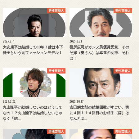
男性芸能人
男性芸能人
2025.2.7
2025.2.21
大友康平は結婚して30年！嫁は木下
役所広司がカンヌ男優賞受賞、その
桂子という元ファッションモデル！
そ嫁（奥さん）は幸運の女神、それ
は！
男性芸能人
男性芸能人
2023.3.22
2025.10.17
丸山隆平が結婚しないのはどうして
吉田鋼太郎の結婚回数がすごい、実
なの！？丸山隆平は結婚しないじゃ
に４回！！４回目のお相手（嫁）は
なく「結…
なんと２…
男性芸能人
男性芸能人