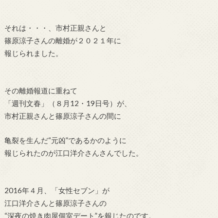
それは・・・、
市村正親さんと
篠原涼子さん
の離婚が２０２１年に
報じられました。
その離婚報道に重ねて
「週刊文春」（８月12・19日号）が、
市村正親さんと篠原涼子さんの間に
亀裂を生んだ“元凶”であるかのように
報じられたのが江口洋介さん
さんでした。
2016年４月、「女性セブン」が
江口洋介さんと篠原涼子さん
の
“深夜の焼き肉屋個室デート”を報じたのです。