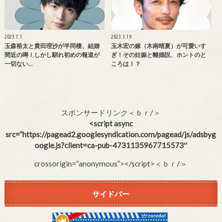
2023.7.1
2023.3.19
玉森裕太と貴田理沙が半同棲、結婚
玉木宏の嫁（木南晴夏）が可愛いす
間近の噂！しかし馴れ初めの報道が
ぎ！その妊娠と離婚説、ホントのと
一切ない…
ころは！？
スポンサードリンク＜ｂｒ/＞
<script async
src=”https://pagead2.googlesyndication.com/pagead/js/adsbyg
oogle.js?client=ca-pub-4731135967715573″
crossorigin=”anonymous”></script>＜ｂｒ/＞
サイドバー