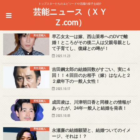
トップスターたちのエピソードや活躍の様子を紹介
芸能ニュース（ＸＹ
Ｚ.com）
男性芸能人
早乙女太一は嫁、西山茉希へのDVで離
婚！ところがその後二人は父親母親とし
て子育てし、復縁との噂が！
2025.11.23
男性芸能人
吉田鋼太郎の結婚回数がすごい、実に４
回！！４回目のお相手（嫁）はなんと２
２歳年下の一般人女性！
2025.10.17
男性芸能人
成田凌は、川津明日香と同棲との情報が
あったが、24年一般人と結婚を発表！
2025.10.05
男性芸能人
永瀬廉の結婚願望と、結婚ついてのイメ
ージ、それは！？