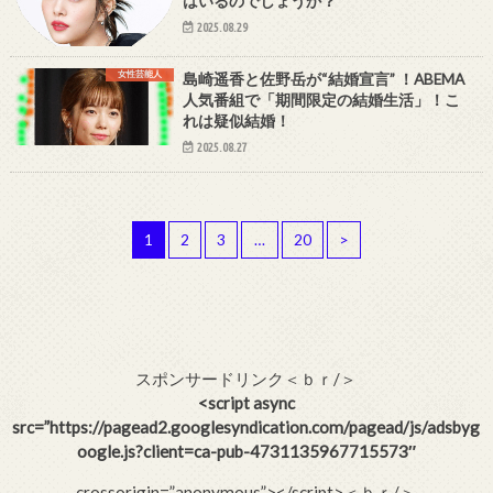
はいるのでしょうか？
2025.08.29
女性芸能人
島崎遥香と佐野岳が“結婚宣言” ！ABEMA
人気番組で「期間限定の結婚生活」！こ
れは疑似結婚！
2025.08.27
1
2
3
…
20
>
スポンサードリンク＜ｂｒ/＞
<script async
src=”https://pagead2.googlesyndication.com/pagead/js/adsbyg
oogle.js?client=ca-pub-4731135967715573″
crossorigin=”anonymous”></script>＜ｂｒ/＞