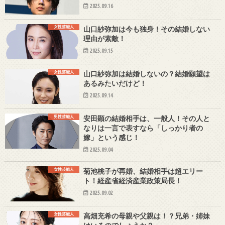
2025.09.16
女性芸能人
山口紗弥加は今も独身！その結婚しない
理由が素敵！
2025.09.15
女性芸能人
山口紗弥加は結婚しないの？結婚願望は
あるみたいだけど！
2025.09.14
男性芸能人
安田顕の結婚相手は、一般人！その人と
なりは一言で表すなら「しっかり者の
嫁」という感じ！
2025.09.04
女性芸能人
菊池桃子が再婚、結婚相手は超エリー
ト！経産省経済産業政策局長！
2025.09.02
女性芸能人
高畑充希の母親や父親は！？兄弟・姉妹