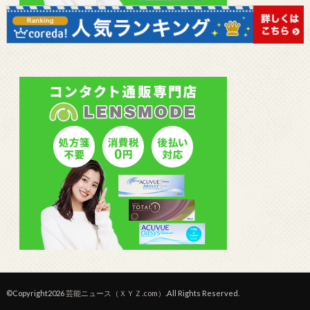
©Copyright2026
芸能ニュース（ＸＹＺ.com）
.All Rights Reserved.