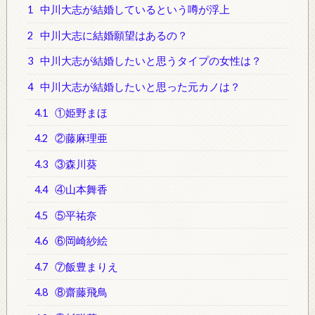
1
中川大志が結婚しているという噂が浮上
2
中川大志に結婚願望はあるの？
3
中川大志が結婚したいと思うタイプの女性は？
4
中川大志が結婚したいと思った元カノは？
4.1
①姫野まほ
4.2
②藤麻理亜
4.3
③森川葵
4.4
④山本舞香
4.5
⑤平祐奈
4.6
⑥岡崎紗絵
4.7
⑦飯豊まりえ
4.8
⑧齋藤飛鳥