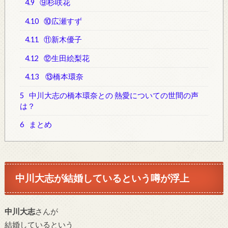
4.9
⑨杉咲花
4.10
⑩広瀬すず
4.11
⑪新木優子
4.12
⑫生田絵梨花
4.13
⑬橋本環奈
5
中川大志の橋本環奈との 熱愛についての世間の声
は？
6
まとめ
中川大志が結婚しているという噂が浮上
中川大志
さんが
結婚しているという