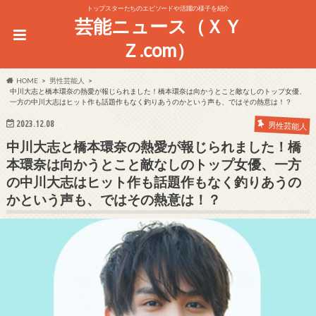
トップスターたちのエピソードや活躍の様子を紹介
芸能ニュース（ＸＹ
Ｚ.com）
HOME
男性芸能人
中川大志と橋本環奈の熱愛が報じられました！橋本環奈は向かうとこと敵なしのトップ女優、
一方の中川大志はヒット作も話題作もなく釣りあうのかという声も、ではその熱意は！？
2023.12.08
男性芸能人
中川大志と橋本環奈の熱愛が報じられました！橋
本環奈は向かうとこと敵なしのトップ女優、一方
の中川大志はヒット作も話題作もなく釣りあうの
かという声も、ではその熱意は！？