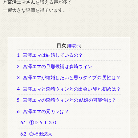
と
宮澤エマさん
を讃える声が多く
一躍大きな評価を得ています。
目次
[
非表示
]
1
宮澤エマは結婚しているの？
2
宮澤エマの旦那候補は森崎ウィン
3
宮澤エマが結婚したいと思うタイプの 男性は？
4
宮澤エマと森崎ウィンとの出会い 馴れ初めは？
5
宮澤エマの森崎ウィンとの 結婚の可能性は？
6
宮澤エマの元カレは？
6.1
①ＤＡＩＧＯ
6.2
②福田悠太