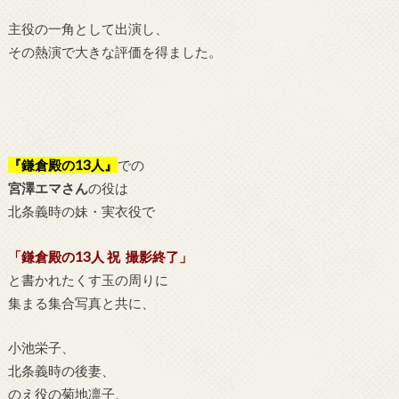
主役の一角として出演し、
その熱演で大きな評価を得ました。
『鎌倉殿の13人』
での
宮澤エマさん
の役は
北条義時の
妹・実衣役で
「鎌倉殿の13人 祝 撮影終了」
と書かれたくす玉の周りに
集まる集合写真と共に、
小池栄子、
北条義時の後妻、
のえ役の菊地凛子、