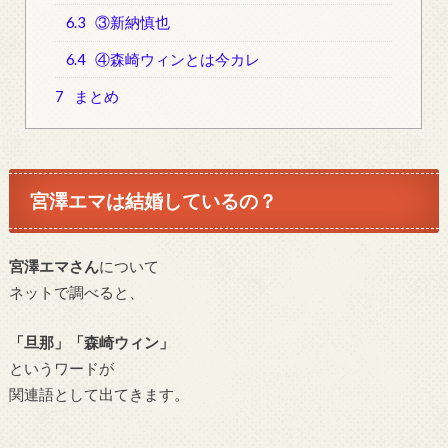
6.3
③新納慎也
6.4
④森崎ウィンとは今カレ
7
まとめ
宮澤エマ
は結婚しているの？
宮澤エマさん
について
ネットで調べると、
「旦那」「森崎ウィン」
というワードが
関連語として出てきます。