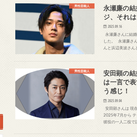
永瀬廉の結
男性芸能人
ジ、それは
2025.09.16
永瀬廉さんに結婚
した。 永瀬廉さん
んと浜辺美波さんと
安田顕の結
男性芸能人
は一言で表
う感じ！
2025.09.04
安田顕さんは 現
2025年7月から
彼役の一人二役で話