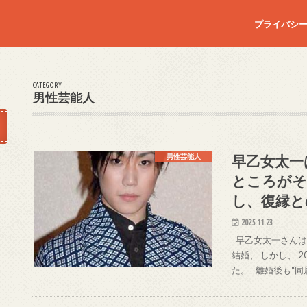
）
プライバシ
CATEGORY
男性芸能人
早乙女太一
男性芸能人
ところがそ
し、復縁と
2025.11.23
早乙女太一さんは、
結婚、 しかし、 
た。 離婚後も“同