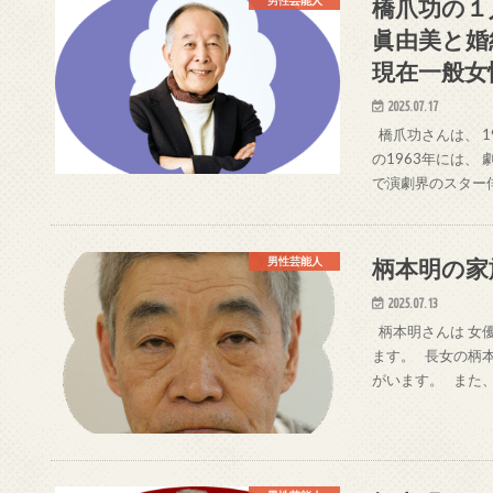
橋爪功の１
眞由美と婚
現在一般女
2025.07.17
橋爪功さんは、 1
の1963年には、
で演劇界のスター俳
柄本明の家
男性芸能人
2025.07.13
柄本明さんは 女
ます。 長女の柄
がいます。 また、