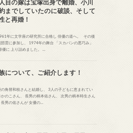
人目の嫁は宝塚出身で離婚、小川
約までしていたのに破談、そして
性と再婚！
961年に文学座の研究所に合格し 俳優の道へ。 その後
 劇団雲に参加し、 1974年の舞台 「スカパンの悪巧み」
優に 上り詰めました。 …
族について、ご紹介します！
優の角替和枝さんと結婚し、 3人の子どもに恵まれてい
本かのこさん、 長男の柄本佑さん、 次男の柄本時生さん
長男の佑さんが 女優の…