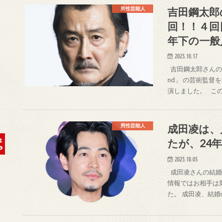
吉田鋼太郎
男性芸能人
回！！４回
年下の一般
2025.10.17
吉田鋼太郎さんの
nd」 の芸術監督
演しました。 この
成田凌は、
男性芸能人
たが、24
2025.10.05
成田凌さんの結婚
情報ではお相手は
た。 成田凌、結婚の