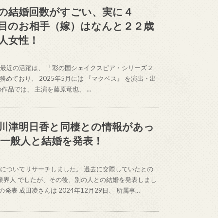
の結婚回数がすごい、実に４
目のお相手（嫁）はなんと２２歳
人女性！
最近の活躍は、 「彩の国シェイクスピア・シリーズ２
を務めており、 2025年5月には 『マクベス』 を演出・出
作品では、 主演を藤原竜也、 …
川津明日香と同棲との情報があっ
年一般人と結婚を発表！
についてリサーチしました。 過去に交際していたとの
業界人 でしたが、その後、別の人との結婚を発表しまし
発表 成田凌さんは 2024年12月29日、 所属事…