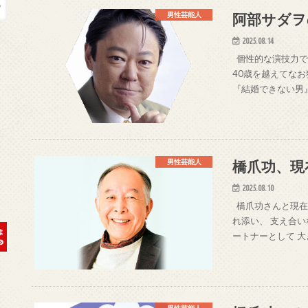
阿部サダヲ
男性芸能人
2025.08.14
個性的な演技力で
40歳を越えてなお
『結婚できない男』
橋爪功、現
男性芸能人
2025.08.10
橋爪功さんと現在の
れ添い、 支え合
ートナーとして 大
男性芸能人