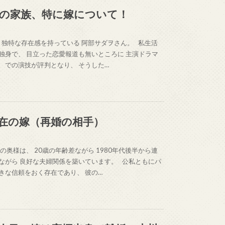
の家族、特に嫁について！
 独特な存在感を持っている 阿部サダヲさん。 私生活
独身で、 目立った恋愛報道も無いところに 主演ドラマ
 での演技が評判となり、 そうした…
在の嫁（再婚の相手）
奥様は、 20歳の年齢差ながら 1980年代後半から連
いながら 良好な夫婦関係を築いています。 公私ともにパ
きな信頼をおく存在であり、 彼の…