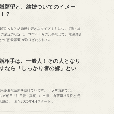
婚願望と、結婚ついてのイメー
！？
願望ある？ 結婚感や好きなタイプは？ について調べま
の最近の状況は、 2025年8月の記事などで、 永瀬廉さ
の “熱愛報道”が取りざたされて…
婚相手は、一般人！その人となり
すなら「しっかり者の嫁」とい
在も多彩な活動を続けています。 ドラマ出演では、
 テレビ朝日「注目愛、真夏」に出演。 御曹司社長役と 元
題に。 また2025年4月スタート…